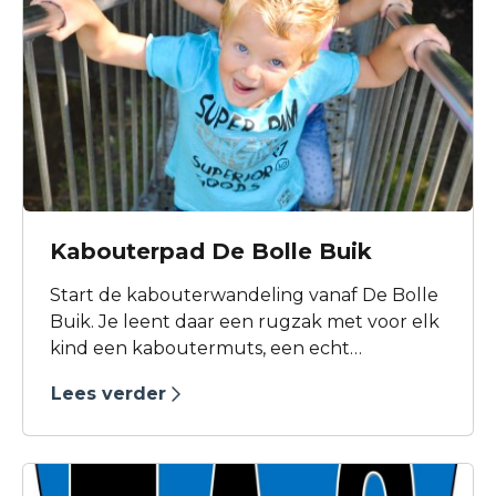
Kabouterpad De Bolle Buik
Start de kabouterwandeling vanaf De Bolle
Buik. Je leent daar een rugzak met voor elk
kind een kaboutermuts, een echt
kabouterdiploma, een heerlijke glas
Lees verder
limonade bij De Bolle Buik én gratis entree
voor de speeltuin. Maar ook voer je allemaal
activiteiten uit: zing over kabouters, luister
naar de geluiden in het park, kijk naar de