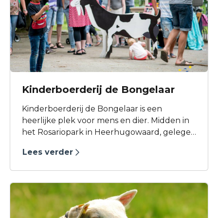
Kinderboerderij de Bongelaar
Kinderboerderij de Bongelaar is een
heerlijke plek voor mens en dier. Midden in
het Rosariopark in Heerhugowaard, gelegen
tussen de tennisbaan en restaurant De
Lees verder
Bolle Buik.