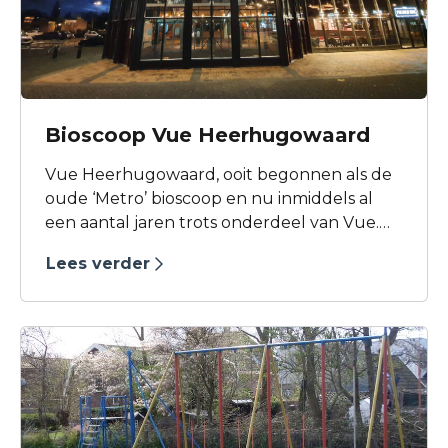
Bioscoop Vue Heerhugowaard
Vue Heerhugowaard, ooit begonnen als de
oude ‘Metro’ bioscoop en nu inmiddels al
een aantal jaren trots onderdeel van Vue.
Met onze ligging midden in het centrum
Lees verder
van Heerhugowaard, het grote overdekte
winkelcentrum en diverse leuke en goede
restaurants op steenworp afstand, is deze
bioscoop onmisbaar geworden voor de
Heerhugowaarder en omstreken. Daarnaast
beschikken we over onze alom bekende
bar, dit maakt onze bioscoop des te
aantrekkelijker voor onze bezoekers: