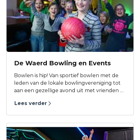
De Waerd Bowling en Events
Bowlen is hip! Van sportief bowlen met de
leden van de lokale bowlingvereniging tot
aan een gezellige avond uit met vrienden of
familie. De Waerd Bowling beschikt over 12
Lees verder
ultramoderne bowlingbanen waar 7 dagen
in de week gebowld kan worden.