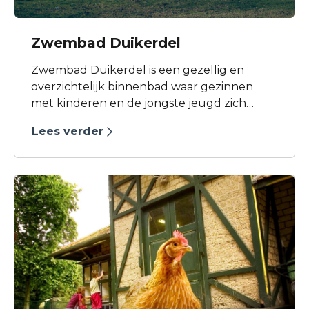
Zwembad Duikerdel
Zwembad Duikerdel is een gezellig en
overzichtelijk binnenbad waar gezinnen
met kinderen en de jongste jeugd zich
prima kunnen vermaken. Ook de
Lees verder
banenzwemmers hebben prima
gelegenheid om lekker hun baantjes te
trekken.