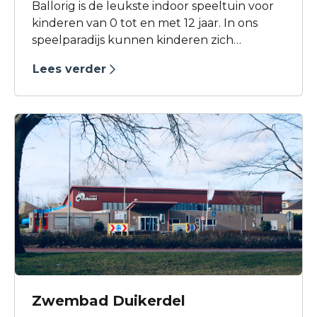
Ballorig is de leukste indoor speeltuin voor
kinderen van 0 tot en met 12 jaar. In ons
speelparadijs kunnen kinderen zich
helemaal uitleven op de trampolines, de
Lees verder
spannende klimtoestellen, de glijbanen en
in de ballenbak.
Zwembad Duikerdel