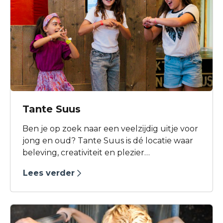
elke leeftijd zijn er onwijs veel
mogelijkheden. Elke Jumpsquare vestiging
is uniek en heeft een eigen mix aan
attracties. Hoe hoog spring jij de hoogte in?
Tante Suus
Ben je op zoek naar een veelzijdig uitje voor
jong en oud? Tante Suus is dé locatie waar
beleving, creativiteit en plezier
samenkomen. Met een breed aanbod aan
Lees verder
kinderfeestjes, vrij spelen, schoolreisjes en
gezinsactiviteiten is Tante Suus uitgegroeid
tot een populaire bestemming voor families
en groepen.