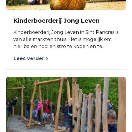
Kinderboerderij Jong Leven
Kinderboerderij Jong Leven in Sint Pancras is
van alle markten thuis. Het is mogelijk om
hier balen hooi en stro te kopen en te
genieten van verse scharreleieren. Het is
Lees verder
zelfs mogelijk om een cavia of konijn mee
naar huis te nemen.