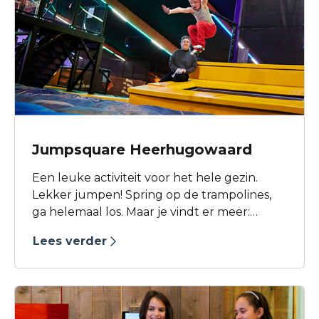
Jumpsquare Heerhugowaard
Een leuke activiteit voor het hele gezin.
Lekker jumpen! Spring op de trampolines,
ga helemaal los. Maar je vindt er meer:
jump-gerelateerde attracties zoals een
Lees verder
Jump Tower, een Dodge Ball Area en een
Ninja Course. Verder zijn er Trampolines in
allerlei soorten en maten, zoals een lange
Tumbling Lane of een rond aflopende
Waterfall Trampoline. Voor elk niveau en