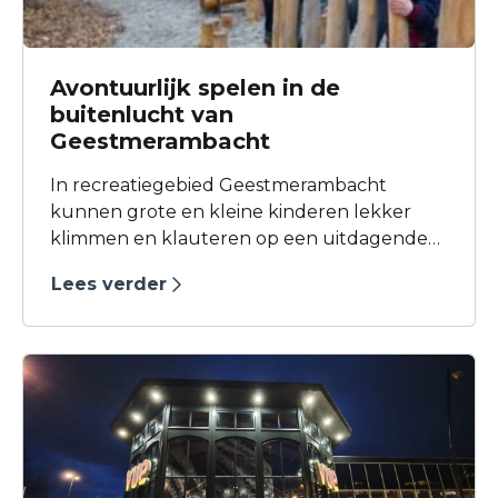
Avontuurlijk spelen in de
buitenlucht van
Geestmerambacht
In recreatiegebied Geestmerambacht
kunnen grote en kleine kinderen lekker
klimmen en klauteren op een uitdagende
avontuurlijke speelplaats, ideaal voor een
Lees verder
low-budget verjaardagsfeestje of een
middag buitenlucht.