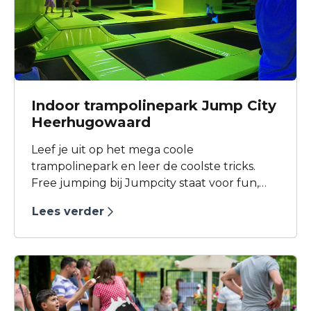
Indoor trampolinepark Jump City
Heerhugowaard
Leef je uit op het mega coole
trampolinepark en leer de coolste tricks.
Free jumping bij Jumpcity staat voor fun,
sport en spanning. Welk niveau, welke
Lees verder
leeftijd of welk doel je ook hebt, free
jumping is cool!