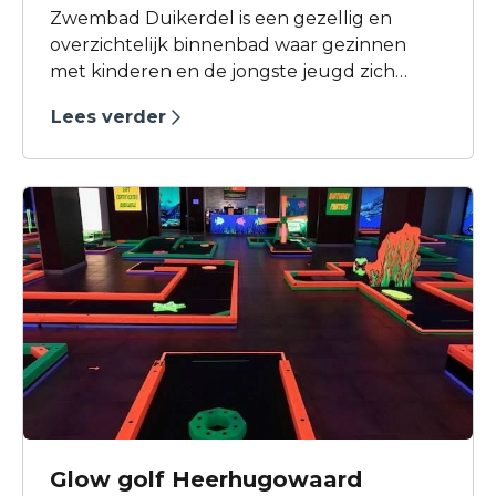
Zwembad Duikerdel is een gezellig en
overzichtelijk binnenbad waar gezinnen
met kinderen en de jongste jeugd zich
prima kunnen vermaken. Ook de
Lees verder
banenzwemmers hebben prima
gelegenheid om lekker hun baantjes te
trekken.
Glow golf Heerhugowaard