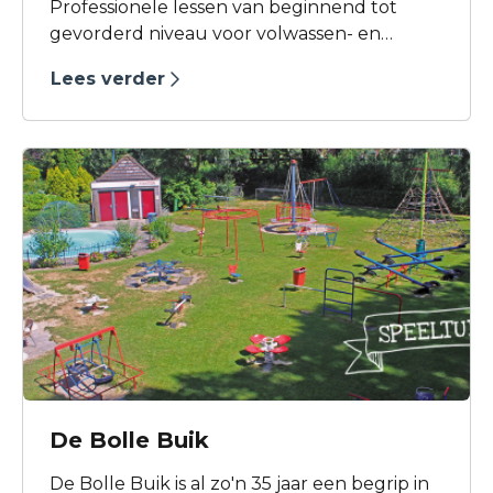
Professionele lessen van beginnend tot
gevorderd niveau voor volwassen- en
jeugdruiters in een groep of privé. De lessen
Lees verder
vinden plaats in onze mooie binnenhal of
buitenbak. Speciale ponylessen voor de
kleintjes.
De Bolle Buik
De Bolle Buik is al zo'n 35 jaar een begrip in