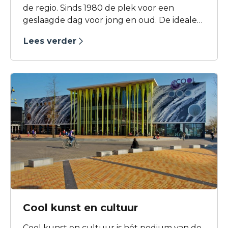
de regio. Sinds 1980 de plek voor een
geslaagde dag voor jong en oud. De ideale
gelegenheid voor een bedrijfsuitje,
Lees verder
familiedag, schooluitje, jubileum,
kinderpartijtje of gewoon een paar uurtjes
speelplezier op de midgetgolfbaan of in de
speeltuin.
Cool kunst en cultuur
Cool kunst en cultuur is hét podium van de