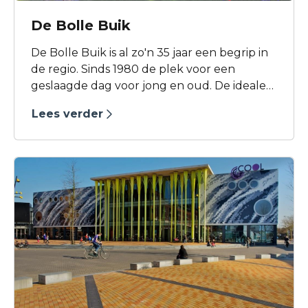
De Bolle Buik
De Bolle Buik is al zo'n 35 jaar een begrip in
de regio. Sinds 1980 de plek voor een
geslaagde dag voor jong en oud. De ideale
gelegenheid voor een bedrijfsuitje,
Lees verder
familiedag, schooluitje, jubileum,
kinderpartijtje of gewoon een paar uurtjes
speelplezier op de midgetgolfbaan of in de
speeltuin.