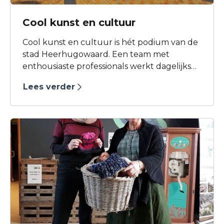
Cool kunst en cultuur
Cool kunst en cultuur is hét podium van de
stad Heerhugowaard. Een team met
enthousiaste professionals werkt dagelijks
aan de realisatie van honderden
Lees verder
theatervoorstellingen, inspirerende lessen
en cursussen, concerten, films, festivals en
(zakelijke) events. In de 13 jaar van haar
bestaan heeft Cool zich ontwikkeld tot een
culturele hotspot met een nog altijd
groeiend aantal bezoekers.