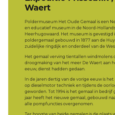
Waert
Poldermuseum Het Oude Gemaal is een Ned
en educatief museum in de Noord-Hollands
Heerhugowaard. Het museum is gevestigd i
poldergemaal gebouwd in 1877 aan de Huyg
zuidelijke ringdijk en onderdeel van de Wes
Het gemaal verving tientallen windmolens d
droogmaking van het meer De Waert aan he
eeuw, dienst hadden gedaan.
In de jaren dertig van de vorige eeuw is h
op dieselmotor techniek en tijdens de oorlo
geworden. Tot 1994 is het gemaal in bedrijf
jaar heeft het nieuwe gemaal, gebouwd na
alle pompfuncties overgenomen.
Ter hoogte van beide gemalen is de plaats 