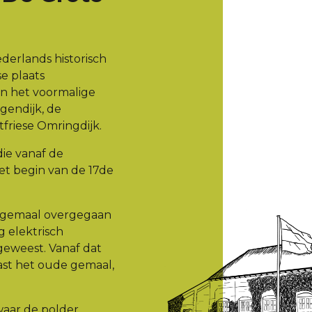
erlands historisch
e plaats
n het voormalige
endijk, de
tfriese Omringdijk.
ie vanaf de
t begin van de 17de
et gemaal overgegaan
g elektrisch
 geweest. Vanaf dat
ast het oude gemaal,
waar de polder