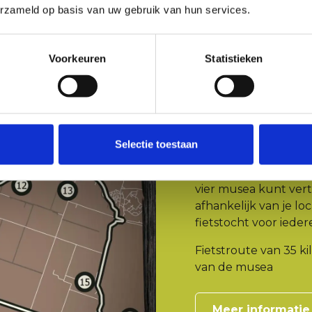
erzameld op basis van uw gebruik van hun services.
Museum K
Voorkeuren
Statistieken
Deze fietstocht langs
route van zo’n 35 ki
plannen als een dagv
tijd over om niet al
genieten van de ver
prachtige natuurlijk
Selectie toestaan
Wat deze tocht extra 
vier musea kunt vertr
afhankelijk van je lo
fietstocht voor iede
Fietstroute van 35 k
van de musea
Meer informati