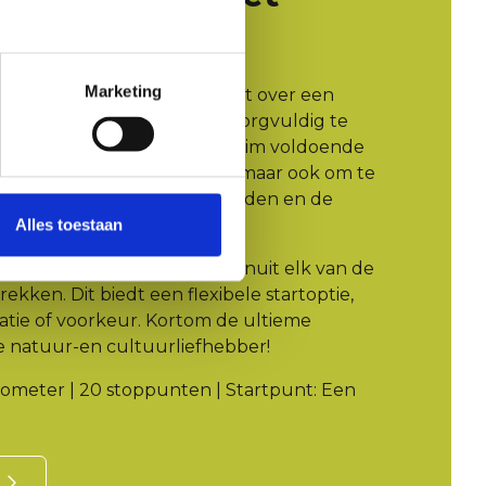
wartet
Marketing
 de vier musea strekt zich uit over een
lometer. Door deze afstand zorgvuldig te
ullend avontuur, blijft er ruim voldoende
leen de musea te verkennen, maar ook om te
schillende bezienswaardigheden en de
e omgeving.
Alles toestaan
bijzonder maakt, is dat je vanuit elk van de
ekken. Dit biedt een flexibele startoptie,
catie of voorkeur. Kortom de ultieme
re natuur-en cultuurliefhebber!
ilometer | 20 stoppunten | Startpunt: Een
e