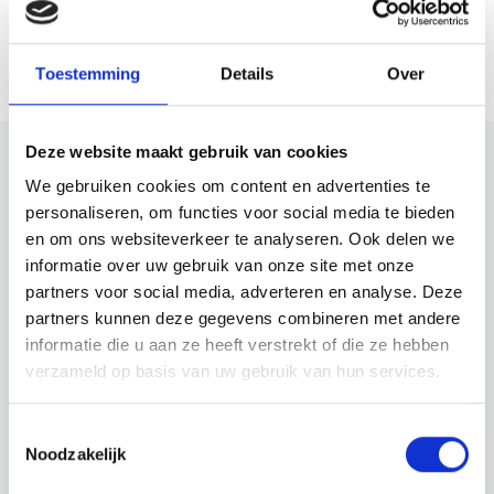
gepubliceerde/getoonde gegevens.
Toestemming
Details
Over
Deze website maakt gebruik van cookies
We gebruiken cookies om content en advertenties te
Bekijk ook eens
personaliseren, om functies voor social media te bieden
en om ons websiteverkeer te analyseren. Ook delen we
Ontdek de rest van de regio! Bekijk de andere
informatie over uw gebruik van onze site met onze
websites om te zien wat deze prachtige omgeving
partners voor social media, adverteren en analyse. Deze
nog meer te bieden heeft.
partners kunnen deze gegevens combineren met andere
informatie die u aan ze heeft verstrekt of die ze hebben
verzameld op basis van uw gebruik van hun services.
Toestemmingsselectie
Noodzakelijk