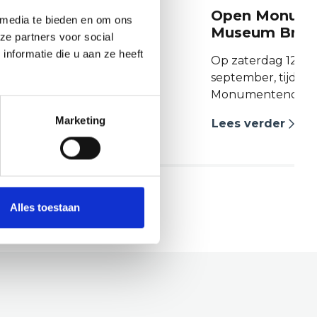
savond Langedijk
Open Monume
 media te bieden en om ons
Museum Broek
ze partners voor social
vond start op 5 september
nformatie die u aan ze heeft
 uur bij Museum
Op zaterdag 12 en
iling in Broek op
september, tijden
Monumentendag, i
welkom tussen 10.
Marketing
der
Lees verder
bij Museum Broeke
Broek op Langedij
zijn van harte wel
Alles toestaan