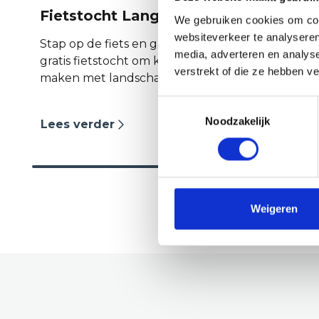
Fietstocht Langedijk
F
We gebruiken cookies om cont
websiteverkeer te analyseren
Stap op de fiets en ga mee met de
media, adverteren en analys
gratis fietstocht om kennis te
S
verstrekt of die ze hebben v
maken met landschap, historie en
g
monumenten.
m
Toestemmingsselectie
m
Noodzakelijk
Lees verder
L
Weigeren