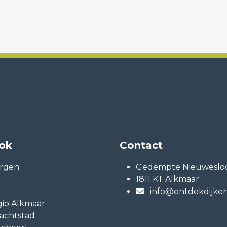
ook
Contact
rgen
Gedempte Nieuwesloo
1811 KT Alkmaar
info@ontdekdijken
io Alkmaar
achtstad