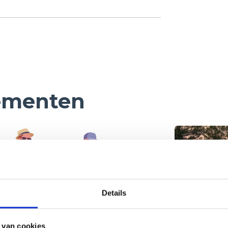
ementen
Details
 van cookies