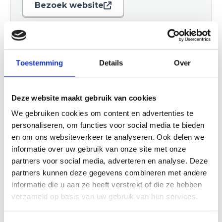
Bezoek website
Aankomende
evenementen
Toestemming
Details
Over
Deze website maakt gebruik van cookies
We gebruiken cookies om content en advertenties te
personaliseren, om functies voor social media te bieden
en om ons websiteverkeer te analyseren. Ook delen we
informatie over uw gebruik van onze site met onze
partners voor social media, adverteren en analyse. Deze
partners kunnen deze gegevens combineren met andere
De Film van Rutger,
Vaiana 
informatie die u aan ze heeft verstrekt of die ze hebben
Thomas & Paco 2
In Vaiana, D
verzameld op basis van uw gebruik van hun services.
Rutger, Thomas en hun
action her
hond Paco belanden
het gelief