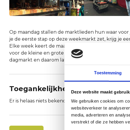
Op maandag stallen de marktlieden hun waar voor j
je de eerste stap op deze weekmarkt zet, krijg je e
Elke week keert de maandagmarkt terug. Je kunt hi
voor de kleine en grote boodschappen. De Raadhui
dagmarkt en daarom laten de marktlieden de hele 
Toestemming
Toegankelijkheid
Deze website maakt gebruik
Er is helaas niets bekend over de toegankelijkheid.
We gebruiken cookies om cont
websiteverkeer te analyseren
media, adverteren en analys
verstrekt of die ze hebben v