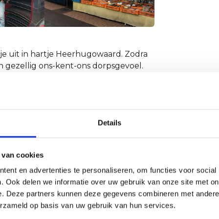
e uit in hartje Heerhugowaard. Zodra
en gezellig ons-kent-ons dorpsgevoel.
er van 10:00 uur tot 16:30 uur terecht
splein markt in Heerhugowaard is een
ochtend en middag van zich horen.
Details
 van cookies
ent en advertenties te personaliseren, om functies voor social
. Ook delen we informatie over uw gebruik van onze site met on
e. Deze partners kunnen deze gegevens combineren met andere i
erzameld op basis van uw gebruik van hun services.