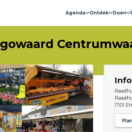
Agenda
Ontdek
Doen
gowaard Centrumwa
Inf
Raadhu
Raadhui
1701 E
Pla