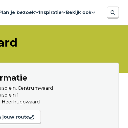
Plan je bezoek
Inspiratie
Bekijk ook
ard
ormatie
isplein, Centrumwaard
splein 1
H Heerhugowaard
n jouw route