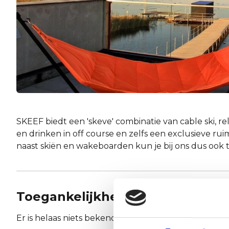
SKEEF biedt een 'skeve' combinatie van cable ski, re
en drinken in off course en zelfs een exclusieve ru
naast skiën en wakeboarden kun je bij ons dus ook 
Toegankelijkheid
Er is helaas niets bekend over de toegankelijkheid.