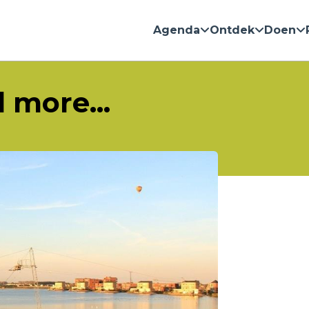
Agenda
Ontdek
Doen
 more...