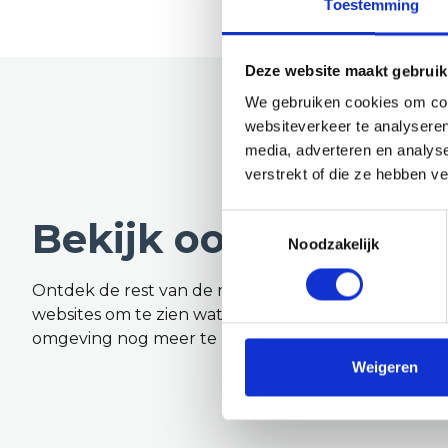
Toestemming
Deze website maakt gebruik
We gebruiken cookies om cont
websiteverkeer te analyseren
media, adverteren en analys
verstrekt of die ze hebben v
Toestemmingsselectie
Bekijk ook eens
Noodzakelijk
Ontdek de rest van de regio! Bekijk de andere
websites om te zien wat deze prachtige
omgeving nog meer te bieden heeft.
Weigeren