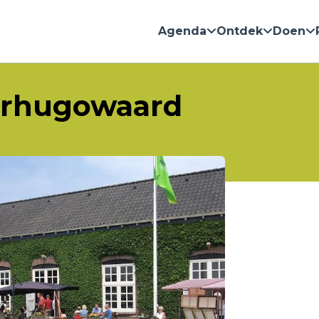
Agenda
Ontdek
Doen
rhugowaard