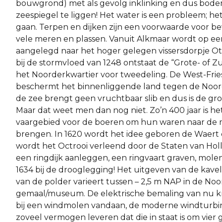
bouwgrond)​ ​met​ ​als​ ​gevolg​ ​inklinking​ ​en​ ​dus​ ​bode
zeespiegel​ ​te​ ​liggen!​ ​Het​ ​water​ ​is​ ​een​ ​probleem;​ ​
gaan.​ ​Terpen​ ​en​ ​dijken​ ​zijn​ ​een​ ​voorwaarde​ ​voor​ ​bew
vele​ ​meren​ ​en​ ​plassen. Vanuit​ ​Alkmaar​ ​wordt​ ​op​ ​een
aangelegd​ ​naar​ ​het hoger​ ​gelegen​ ​vissersdorpje​ ​Oter
bij​ ​de stormvloed​ ​van​ ​1248​ ​ontstaat​ ​de​ ​“Grote-​ ​of​
het​ ​Noorderkwartier​ ​voor​ ​tweedeling. De​ ​West-Friese​
beschermt​ ​het​ ​binnenliggende​ ​land tegen​ ​de​ ​Noordzee.​ 
de​ ​zee​ ​brengt​ ​geen vruchtbaar​ ​slib​ ​en​ ​dus​ ​is​ ​de​ ​g
Maar​ ​dat​ ​weet men​ ​dan​ ​nog​ ​niet. Zo’n​ ​400​ ​jaar​ ​is​ ​he
vaargebied​ ​voor​ ​de​ ​boeren​ ​om hun​ ​waren​ ​naar​ ​de​ ​m
brengen.​ ​In​ ​1620​ ​wordt​ ​het idee​ ​geboren​ ​de​ ​Waert​ ​droog
wordt​ ​het​ ​Octrooi verleend​ ​door​ ​de​ ​Staten​ ​van​ ​Holla
een​ ​ringdijk aanleggen,​ ​een​ ​ringvaart​ ​graven,​ ​molens​ 
1634​ ​bij de​ ​drooglegging!​ ​Het​ ​uitgeven​ ​van​ ​de​ ​kavels
van​ ​de​ ​polder​ ​varieert​ ​tussen​ ​–​ ​2,5​ ​m​ ​NAP​ ​in​ ​de​ ​Noord
gemaal/museum. De​ ​elektrische​ ​bemaling​ ​van​ ​nu​ ​krijgt​
​bij​ ​een windmolen​ ​vandaan,​ ​de​ ​moderne​ ​windturbine
zoveel vermogen​ ​leveren​ ​dat​ ​die​ ​in​ ​staat​ ​is​ ​om​ ​vier