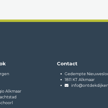
ook
Contact
rgen
Gedempte Nieuwesloo
1811 KT Alkmaar
info@ontdekdijken
io Alkmaar
achtstad
choorl