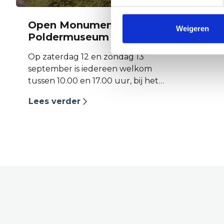
Open Monumentendag ;
Weigeren
Poldermuseum
Op zaterdag 12 en zondag 13
september is iedereen welkom
tussen 10.00 en 17.00 uur, bij het
Poldermuseum in
Lees verder
Heerhugowaard. Jong en oud zijn
van harte welkom.