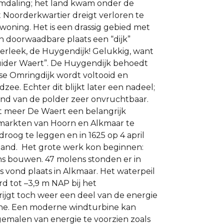
mdaling;​ ​het​ ​land​ ​kwam onder​ ​de​ ​
het​ ​Noorderkwartier dreigt​ ​verloren​ ​te​ ​
oning.​ ​Het is​ ​een​ ​drassig​ ​gebied​ ​met​ ​
​ ​doorwaadbare​ ​plaats​ ​een​ ​“dijk”​ ​
leek,​ ​de​ ​Huygendijk!​ ​Gelukkig,​ ​want​ ​
 ​Zuider​ ​Waert”.​ ​De​ ​Huygendijk​ ​behoedt
 ​Omringdijk​ ​wordt​ ​voltooid​ ​en​ ​
​Echter​ ​dit​ ​blijkt​ ​later​ ​een​ ​nadeel;​ ​
rond​ ​van​ ​de​ ​polder​ ​zeer​ ​onvruchtbaar.​ ​
t​ ​meer​ ​De​ ​Waert​ ​een​ ​belangrijk​ ​
arkten​ ​van​ ​Hoorn​ ​en​ ​Alkmaar​ ​te​ ​
​ ​te​ ​leggen​ ​en​ ​in​ ​1625​ ​op​ ​4​ ​april​ ​
nd.​ ​ Het​ ​grote​ ​werk​ ​kon​ ​beginnen:​ ​
​bouwen.​ ​47​ ​molens​ ​stonden​ ​er​ ​in​ ​
​ ​vond​ ​plaats​ ​in​ ​Alkmaar.​ ​Het​ ​waterpeil
​ ​tot​ ​–3,9​ ​m​ ​NAP​ ​bij​ ​het
 ​toch​ ​weer​ ​een​ ​deel​ ​van​ ​de​ ​energie​
.​ ​Een​ ​moderne​ ​windturbine​ ​kan​ ​
​ ​gemalen​ ​van​ ​energie​ ​te​ ​voorzien​ ​zoals