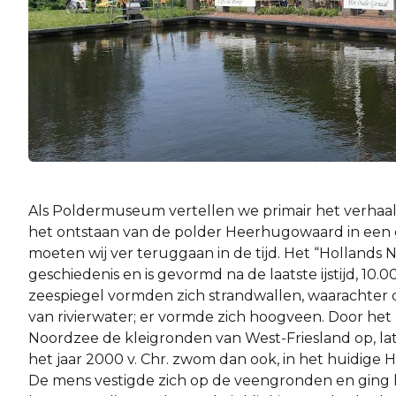
Als Poldermuseum vertellen we primair het verhaal over 
het​ ​ontstaan​ ​van​ ​de​ ​polder​ ​Heerhugowaard​ ​in​ ​een​ ​
moeten​ ​wij​ ​ver​ ​teruggaan​ ​in​ ​de​ ​tijd.​ ​Het​ ​“Hollands
geschiedenis​ ​en​ ​is​ ​gevormd​ ​na​ ​de​ ​laatste​ ​ijstijd,​ ​10.00
zeespiegel​ ​vormden​ ​zich​ ​strandwallen,​ ​waarachter de
van​ ​rivierwater;​ er​ ​vormde​ ​zich​ ​hoogveen. Door​ ​het​ ​
Noordzee​ ​de​ ​kleigronden​ ​van​ ​West-Friesland op,​ ​lat
het​ ​jaar​ ​2000​ ​v.​ ​Chr.​ ​zwom​ ​dan​ ​ook,​ ​in het​ ​huid
De​ ​mens​ ​vestigde​ ​zich​ ​op​ ​de​ ​veengronden​ ​en​ ​ging​