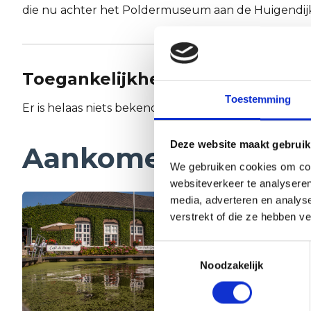
die​ ​nu​ ​achter​ ​het​ ​Poldermuseum​ ​aan​ ​de​ ​Huigendijk​ 
Toegankelijkheid
Toestemming
Er is helaas niets bekend over de toegankelijkheid.
Deze website maakt gebruik
Aankomende even
We gebruiken cookies om cont
websiteverkeer te analyseren
media, adverteren en analys
verstrekt of die ze hebben v
Toestemmingsselectie
Noodzakelijk