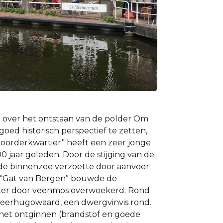
het​ ​ontstaan​ ​van​ ​de​ ​polder​ Om​ ​
goed​ ​historisch​ ​perspectief te​ ​zetten,​ ​
​ ​Noorderkwartier” heeft​ ​een​ ​zeer​ ​jonge​ ​
0​ ​jaar geleden.​ ​Door​ ​de​ ​stijging​ ​van​ ​de​ ​
​ ​binnenzee​ ​verzoette​ ​door​ ​aanvoer​ ​
“Gat​ ​van​ ​Bergen”​ ​bouwde​ ​de​ ​
er​ ​door​ ​veenmos​ ​overwoekerd.​ ​Rond​ ​
ige​ ​Heerhugowaard,​ ​een​ ​dwergvinvis​ ​rond.
 ​het​ ​ontginnen​ ​(brandstof​ ​en goede​ ​