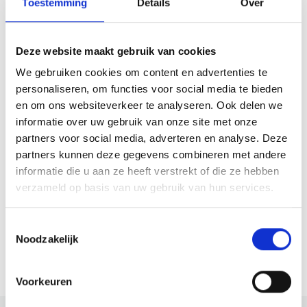
Toestemming
Details
Over
Openingstijden
Maandag
Gesloten
Deze website maakt gebruik van cookies
Dinsdag
10:00 - 17:00
We gebruiken cookies om content en advertenties te
Woensdag
10:00 - 17:00
personaliseren, om functies voor social media te bieden
Donderdag
10:00 - 17:00
en om ons websiteverkeer te analyseren. Ook delen we
Vrijdag
10:00 - 17:00
informatie over uw gebruik van onze site met onze
Zaterdag
10:00 - 17:00
partners voor social media, adverteren en analyse. Deze
Zondag
10:00 - 17:00
partners kunnen deze gegevens combineren met andere
informatie die u aan ze heeft verstrekt of die ze hebben
verzameld op basis van uw gebruik van hun services.
Website
Toestemmingsselectie
Bezoek website
Noodzakelijk
Voorkeuren