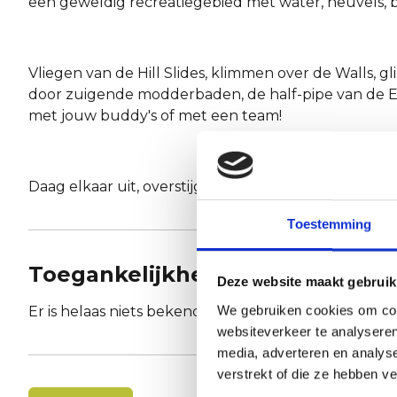
een geweldig recreatiegebied met water, heuvels, 
Vliegen van de Hill Slides, klimmen over de Walls, 
door zuigende modderbaden, de half-pipe van de Ene
met jouw buddy's of met een team!
Daag elkaar uit, overstijg jezelf en have FUN!
Toestemming
Toegankelijkheid
Deze website maakt gebruik
We gebruiken cookies om cont
Er is helaas niets bekend over de toegankelijkheid.
websiteverkeer te analyseren
media, adverteren en analys
verstrekt of die ze hebben v