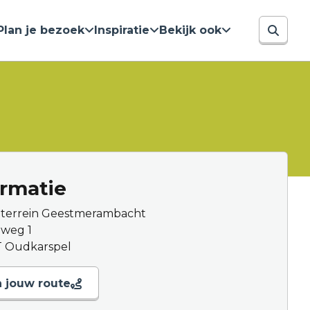
Plan je bezoek
Inspiratie
Bekijk ook
ormatie
alterrein Geestmerambacht
lweg 1
T Oudkarspel
n jouw route