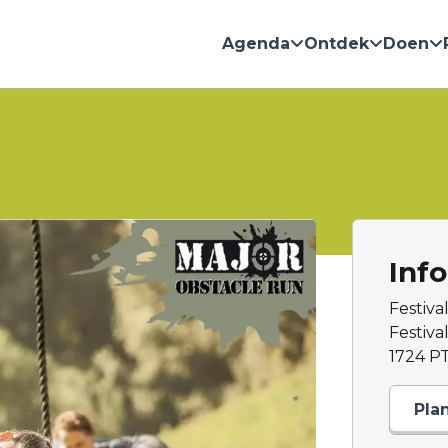
Agenda
Ontdek
Doen
Inf
Festiv
Festiva
1724 P
Pla