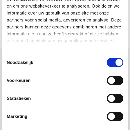
Website
en om ons websiteverkeer te analyseren. Ook delen we
informatie over uw gebruik van onze site met onze
Bezoek website
partners voor social media, adverteren en analyse. Deze
partners kunnen deze gegevens combineren met andere
informatie die u aan ze heeft verstrekt of die ze hebben
verzameld op basis van uw gebruik van hun services.
Toestemmingsselectie
Noodzakelijk
Bekijk ook eens
Voorkeuren
Ontdek de rest van de regio! Bekijk de andere
websites om te zien wat deze prachtige omgeving
Statistieken
nog meer te bieden heeft.
Marketing