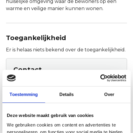
huiselijke omgeving waar de bewoners op een
warme en veilige manier kunnen wonen.
Toegankelijkheid
Er is helaas niets bekend over de toegankelijkheid.
Contact
Boerderij De Leeuwenhof
Middenweg 22
1703 RC Heerhugowaard
Toestemming
Details
Over
Plan jouw route
Deze website maakt gebruik van cookies
We gebruiken cookies om content en advertenties te
personaliseren, om functies voor social media te bieden