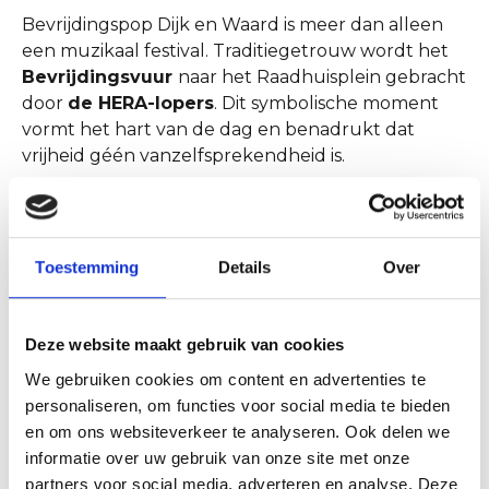
Bevrijdingspop Dijk en Waard is meer dan alleen
een muzikaal festival. Traditiegetrouw wordt het
Bevrijdingsvuur
naar het Raadhuisplein gebracht
door
de HERA-lopers
. Dit symbolische moment
vormt het hart van de dag en benadrukt dat
vrijheid géén vanzelfsprekendheid is.
Ook de lokale bestuurders zijn aanwezig:
Burgemeester Maarten Poorter en zijn college
brengen een bezoek aan het festival en gaan in
Toestemming
Details
Over
gesprek met inwoners over wat vrijheid voor hen
betekent.
Deze website maakt gebruik van cookies
Voor kinderen is er volop vertier. De nostalgische
kinderdraaimolen van Klaas Braak staat weer
We gebruiken cookies om content en advertenties te
paraat en is inmiddels een vertrouwd gezicht op
personaliseren, om functies voor social media te bieden
het festivalterrein. Daarnaast kunnen kinderen
en om ons websiteverkeer te analyseren. Ook delen we
glittertattoos
laten zetten en zich laten
informatie over uw gebruik van onze site met onze
schminken door de enthousiaste grime-dames.
partners voor social media, adverteren en analyse. Deze