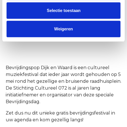
Zet 5 mei dus met stip in uw agenda en kom
Selectie toestaan
gezellig langs op het Raadhuisplein!
Meer informatie en het volledige programma zijn
Weigeren
te vinden op: www.bevrijdingspophhw.nl
Bevrijdingspop Dijk en Waard is een cultureel
muziekfestival dat ieder jaar wordt gehouden op 5
mei rond het gezellige en bruisende raadhuisplein.
De Stichting Cultureel 072 is al jaren lang
initiatiefnemer en organisator van deze speciale
Bevrijdingsdag.
Zet dus nu dit unieke gratis bevrijdingsfestival in
uw agenda en kom gezellig langs!