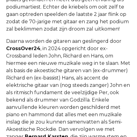
podiumartiest. Echter de kriebels om ooit zelf te
gaan optreden speelden de laatste 2 jaar flink op
zodat de 70-jarige met gitaar en zang het podium
zal beklimmen zodat zijn droom zal uitkomen!
Daarna worden de gitaren aan geslingerd door
CrossOver24
, in 2024 opgericht door ex-
Crossband leden John, Richard en Hans, om
hiermee een nieuwe muzikale weg in te slaan. Met
als basis de akoestische gitaren van (ex-drummer)
Richard en (ex-bassist) Hans, als accent de
elektrische gitaar van (nog steeds zanger) John en
als ritmisch fundament de veelzijdige Per, ook
bekend als drummer van Godzilla. Enkele
aanvullende kleuren worden geschilderd met
piano en hammond dat alles met een muzikale
inslag die je zou kunnen samenvatten als Semi-
Akoestische Rockdie. Dan vervolgen we met
zanger
Bernard Karsten
, die zijn warme stem en