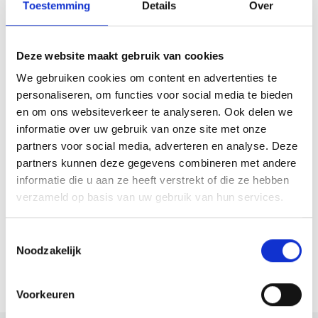
Toestemming
Details
Over
Deze website maakt gebruik van cookies
We gebruiken cookies om content en advertenties te
personaliseren, om functies voor social media te bieden
Sinterklaas intocht
en om ons websiteverkeer te analyseren. Ook delen we
Heerhugowaard De
informatie over uw gebruik van onze site met onze
Noord
partners voor social media, adverteren en analyse. Deze
partners kunnen deze gegevens combineren met andere
Ook dit jaar komt
informatie die u aan ze heeft verstrekt of die ze hebben
Sinterklaas weer naar
verzameld op basis van uw gebruik van hun services.
Nederland. En natuurlijk
komt hij ook aan in
Lees verder
Heerhugowaard De Noord.
Toestemmingsselectie
Noodzakelijk
Kom jij ook gezellig langs?
Bekijk meer
Voorkeuren