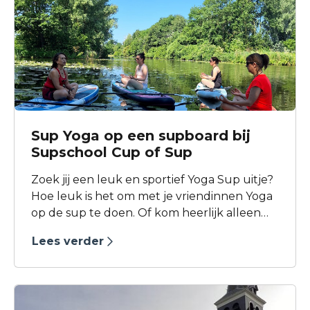
Sup Yoga op een supboard bij
Supschool Cup of Sup
Zoek jij een leuk en sportief Yoga Sup uitje?
Hoe leuk is het om met je vriendinnen Yoga
op de sup te doen. Of kom heerlijk alleen
ontspannen voor Me-time! Op onze website
Lees verder
vind je onze maandelijkse yoga lessen!