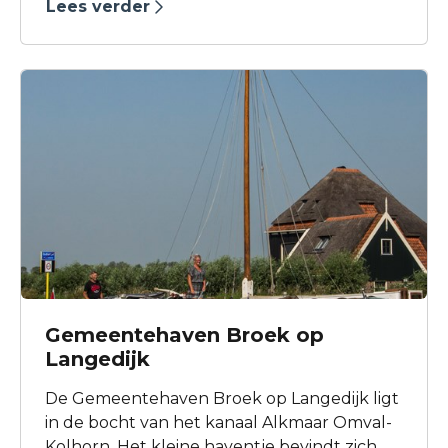
Lees verder
gezellig uitje.
Gemeentehaven Broek op
Langedijk
De Gemeentehaven Broek op Langedijk ligt
in de bocht van het kanaal Alkmaar Omval-
Kolhorn. Het kleine haventje bevindt zich