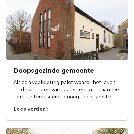
Doopsgezinde gemeente
Als een veelkleurig palet waarbij het leven
en de woorden van Jezus centraal staan. De
gemeenten is klein genoeg om je snel thuis
te kunnen voelen en groot genoeg voor
Lees verder
velerlei activiteiten.