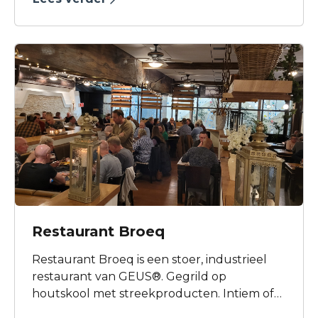
feestje. Borrelen met een hapje, een buffet,
of de indoor BBQ... er is veel mogelijk!
Restaurant Broeq
Restaurant Broeq is een stoer, industrieel
restaurant van GEUS®. Gegrild op
houtskool met streekproducten. Intiem of
met grote groepen. Perfect na bowlen of als