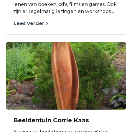
lenen van boeken, cd's, films en games. Ook
zijn er regelmatig lezingen en workshops
over uiteenlopende onderwerpen. Ook op
Lees verder
het gebied van Mediawijsheid heeft
Bibliotheek Kennemerwaard veel te bieden.
Beeldentuin Corrie Kaas
Atelier van beeldhouwer in steen. Bij het