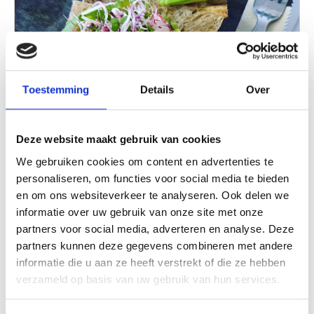
Toestemming
Details
Over
Deze website maakt gebruik van cookies
We gebruiken cookies om content en advertenties te
Lovers and Hunters - Restaurant
personaliseren, om functies voor social media te bieden
Geestmerambacht
en om ons websiteverkeer te analyseren. Ook delen we
informatie over uw gebruik van onze site met onze
Lovers & Hunters verwelkomt je met eerlijke
partners voor social media, adverteren en analyse. Deze
smaken en gastvrijheid, biologische gezonde
partners kunnen deze gegevens combineren met andere
creaties en een magisch wisselend uitzicht
informatie die u aan ze heeft verstrekt of die ze hebben
over het meer, om één met de natuur te
verzameld op basis van uw gebruik van hun services.
Lees verder
genieten en nieuwe herinneringen te
maken.