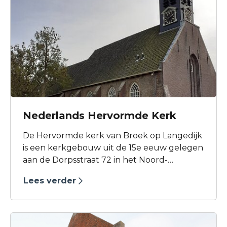
Nederlands Hervormde Kerk
De Hervormde kerk van Broek op Langedijk
is een kerkgebouw uit de 15e eeuw gelegen
aan de Dorpsstraat 72 in het Noord-
Hollandse dorpje Broek op Langedijk. De
Lees verder
kerk is in hoofdzaak gebouwd in de 16de
eeuw. Het oudste gedeelte is het koor uit
de 15de eeuw.