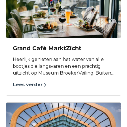
Grand Café MarktZicht
Heerlijk genieten aan het water van alle
bootjes die langsvaren en een prachtig
uitzicht op Museum BroekerVeiling. Buiten
een schitterend terras en binnen een warm
Lees verder
interieur. Op een van de mooiste plekjes van
Broek op Langedijk ervaart u de sfeer van
Grand Café MarktZicht. Hier kom je gezellig
binnen voor een lekkere kop koffie, een
stevige lunch, een gezellige middagborrel
of een heerlijk diner met daarna nog een