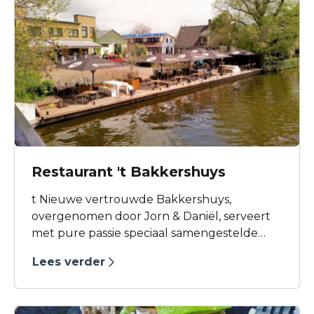
Restaurant 't Bakkershuys
t Nieuwe vertrouwde Bakkershuys,
overgenomen door Jorn & Daniël, serveert
met pure passie speciaal samengestelde
gerechten en wijncombinaties op een
Lees verder
gevarieerde menukaart waar je telkens alles
van wilt proeven.