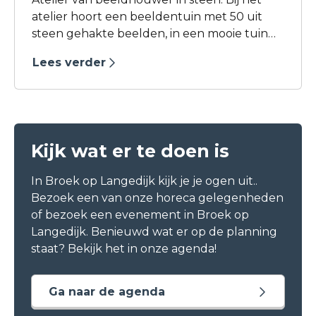
atelier hoort een beeldentuin met 50 uit
steen gehakte beelden, in een mooie tuin
aan het water. Beelden van Albast,
Lees verder
Serpentijn, Marmer en Belgisch Hardsteen.
Kijk wat er te doen is
In Broek op Langedijk kijk je je ogen uit..
Bezoek een van onze horeca gelegenheden
of bezoek een evenement in Broek op
Langedijk. Benieuwd wat er op de planning
staat? Bekijk het in onze agenda!
Ga naar de agenda