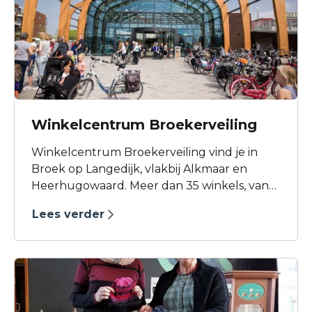
lekker drankje toe.
Winkelcentrum Broekerveiling
Winkelcentrum Broekerveiling vind je in
Broek op Langedijk, vlakbij Alkmaar en
Heerhugowaard. Meer dan 35 winkels, van
de bekende landelijke formules tot aan
Lees verder
minder bekende, maar zeker niet minder
aantrekkelijke kleinere winkels.