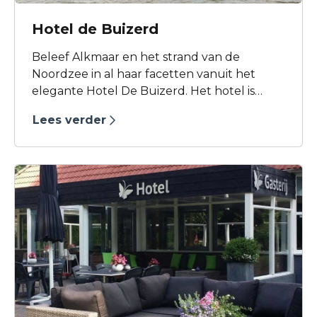
Hotel de Buizerd
Beleef Alkmaar en het strand van de
Noordzee in al haar facetten vanuit het
elegante Hotel De Buizerd. Het hotel is
ideaal gelegen in het Noord-Scharwoude, in
Lees verder
de buurt van het hotel zijn verschillende
recreatiemogelijkheden. U kunt bij het
hotel gratis gebruik maken van kano’s.