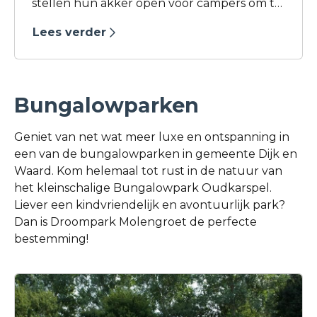
stellen hun akker open voor campers om te
komen overnachten en daarnaast hebben
Lees verder
zij ook PODS staan om in te overnachten.
Bungalowparken
Geniet van net wat meer luxe en ontspanning in
een van de bungalowparken in gemeente Dijk en
Waard. Kom helemaal tot rust in de natuur van
het kleinschalige Bungalowpark Oudkarspel.
Liever een kindvriendelijk en avontuurlijk park?
Dan is Droompark Molengroet de perfecte
bestemming!