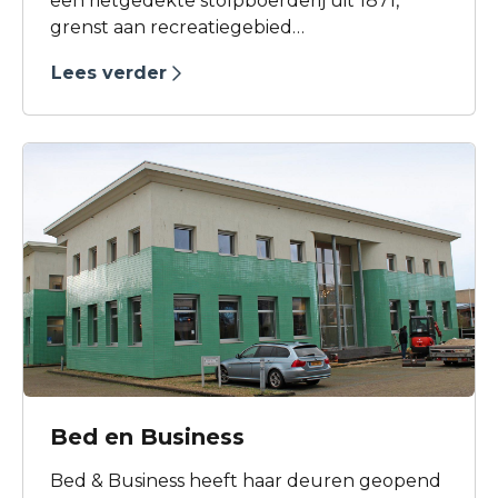
een rietgedekte stolpboerderij uit 1871,
grenst aan recreatiegebied
Geestmerambacht met wandel- en
Lees verder
fietsroutes en heeft een eigen opgang met
twee kamers.
Bed en Business
Bed & Business heeft haar deuren geopend