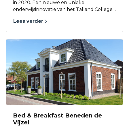
in 2020. Een nieuwe en unieke
onderwijsinnovatie van het Talland College:
onderwijs en ondernemen worden met
Lees verder
elkaar verbonden in dit fieldlab. Bed &
Business heet een nieuwe generatie
studenten en ondernemers welkom.
Bed & Breakfast Beneden de
Vijzel