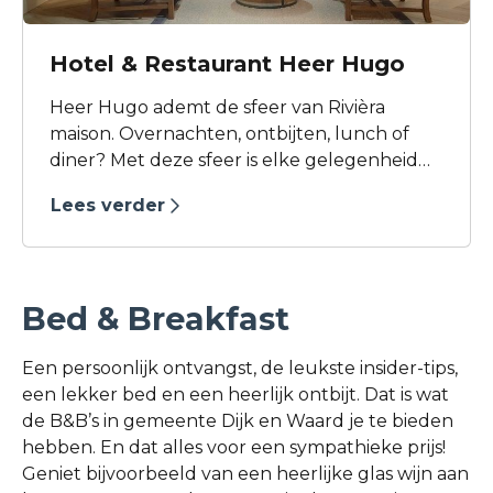
Hotel & Restaurant Heer Hugo
Heer Hugo ademt de sfeer van Rivièra
maison. Overnachten, ontbijten, lunch of
diner? Met deze sfeer is elke gelegenheid
een unieke beleving waarbij genieten
Lees verder
natuurlijk het allerbelangrijkst is! Kom jij een
glimp van Heer Hugo opvangen?
Bed & Breakfast
Een persoonlijk ontvangst, de leukste insider-tips,
een lekker bed en een heerlijk ontbijt. Dat is wat
de B&B’s in gemeente Dijk en Waard je te bieden
hebben. En dat alles voor een sympathieke prijs!
Geniet bijvoorbeeld van een heerlijke glas wijn aan