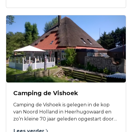
Naast kampeerplaatsen voor caravans en
tenten bied camping De Kolibrie ook luxe
campingvilla’s aan. De campingvilla’s zijn dan
ook het gehele jaar te boeken & te
bezoeken!
Camping de Vishoek
Camping de Vishoek is gelegen in de kop
van Noord Holland in Heerhugowaard en
zo’n kleine 70 jaar geleden opgestart door
de vader van de huidige campingbaas Freek
Lees verder