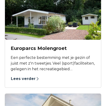
Europarcs Molengroet
Een perfecte bestemming met je gezin of
juist met z'n tweetjes. Veel (sport)faciliteiten,
gelegen in het recreatiegebied
Geestmerambacht. Kom het mooie Noord-
Lees verder
Holland ontdekken op dit kindvriendelijke
park met o.a. sportfaciliteiten, luxe
restaurant en buitenzwembad.