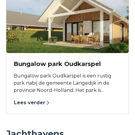
Bungalow park Oudkarspel
Bungalow park Oudkarspel is een rustig
park nabij de gemeente Langedijk in de
provincie Noord-Holland. Het park is
kleinschalig, rustig en gezellig, gelegen in
Lees verder
een prachtig groene omgeving. In de buurt
van het park zijn er verschillende
recreatiemogelijkheden in het
natuurgebied Geestmerambacht of in het
Jachthavens
prachtige natuurgebied Het Duizend