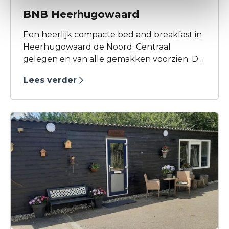
BNB Heerhugowaard
Een heerlijk compacte bed and breakfast in
Heerhugowaard de Noord. Centraal
gelegen en van alle gemakken voorzien. De
locatie zit gekoppeld aan een groene tuin
Lees verder
en is voorzien van een hottub en BBQ.
Ideaal voor een vakantie in Dijk en Waard
voor twee personen.