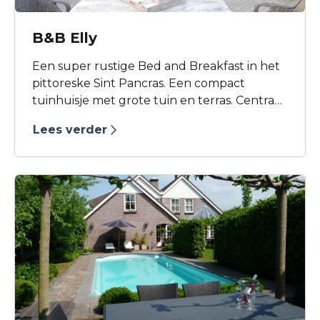
B&B Elly
Een super rustige Bed and Breakfast in het
pittoreske Sint Pancras. Een compact
tuinhuisje met grote tuin en terras. Centraal
gelegen om een bezoek te brengen aan
Lees verder
Dijk en Waard.