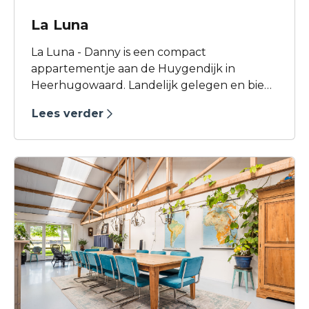
La Luna
La Luna - Danny is een compact
appartementje aan de Huygendijk in
Heerhugowaard. Landelijk gelegen en biedt
plaats aan twee volwassenen om te
Lees verder
overnachten. Ideaal om de natuur en het
buiten zijn van Dijk en Waard te ontdekken.