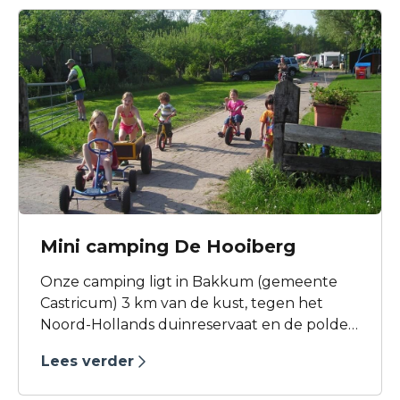
Mini camping De Hooiberg
Onze camping ligt in Bakkum (gemeente
Castricum) 3 km van de kust, tegen het
Noord-Hollands duinreservaat en de polder,
midden in de natuur en dicht tegen de
Lees verder
dorpskern van Castricum. Een geweldig
gebied om te wandelen en te fietsen. Er zijn