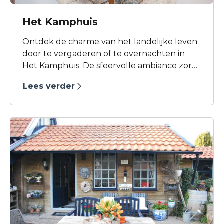
Het Kamphuis
Ontdek de charme van het landelijke leven
door te vergaderen of te overnachten in
Het Kamphuis. De sfeervolle ambiance zorgt
voor een warm en knus gevoel, perfect om
Lees verder
te ontspannen en te genieten van de mooie
omgeving. Ideaal voor een fijne vergadering
of een heerlijke overnachting.