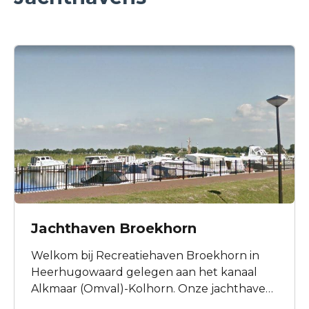
Eilandenrijk, waar u naar hartenlust kunt
vissen, wandelen of fietsen. Naast de mooie
Oudhollandse steden in de buurt van het
park is er in de omgeving veel keus om
leuke uitstapjes te maken.
Jachthaven Broekhorn
Welkom bij Recreatiehaven Broekhorn in
Heerhugowaard gelegen aan het kanaal
Alkmaar (Omval)-Kolhorn. Onze jachthaven
is van alle moderne gemakken voorzien. Wij