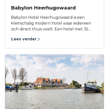
Babylon Heerhugowaard
Babylon Hotel Heerhugowaard is een
kleinschalig modern hotel waar iedereen
zich direct thuis voelt. Een hotel met 35
moderne kamers waar je niet enkel heerlijk
Lees verder
kunt slapen maar bovenal ook kunt
genieten van een eerlijke keuken met
betrokken medewerkers.