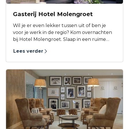
Gasterij Hotel Molengroet
Wil je er even lekker tussen uit of ben je
voor je werk in de regio? Kom overnachten
bij Hotel Molengroet. Slaap in een ruime
comfortabele kamer met balkon, een
Lees verder
heerlijk bed, gratis Wifi en ontbijt s'ochtends
in de Gasterij. Een buitenzwembad is om de
hoek en natuurlijk recreatiepark
Geestmerambacht tegenover ons. Parkeren
is gratis en dorpjes als Bergen, Schoorl,
Egmond op 10 minuten afstand. Wees
welkom!