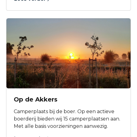
Liefhebber, Aldert Liefhebber. Het is in alle
jaren een rustige camping gebleven en nog
steeds de grootste hobby van Freek. Op de
camping zijn een kleine speeltuin en een
mooi spel en voetbalveld.
Op de Akkers
Camperplaats bij de boer. Op een actieve
boerderij bieden wij 15 camperplaatsen aan.
Met alle basis voorzieningen aanwezig.