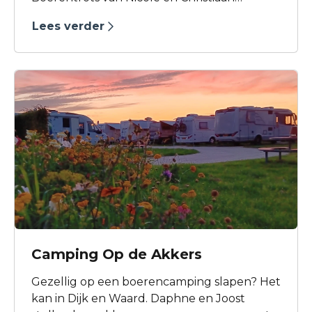
Dekker. Met uitzicht op de polder kunt u
Lees verder
genieten van de ondergaande zon.
Camping Op de Akkers
Gezellig op een boerencamping slapen? Het
kan in Dijk en Waard. Daphne en Joost