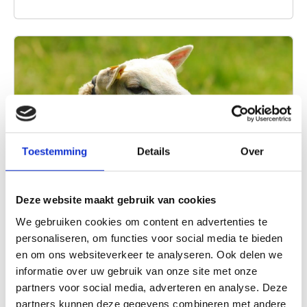
Toestemming
Details
Over
Deze website maakt gebruik van cookies
Kinderboerderij De Beestenboel
We gebruiken cookies om content en advertenties te
personaliseren, om functies voor social media te bieden
Een leuke kinderboerderij waar bijna alle
en om ons websiteverkeer te analyseren. Ook delen we
dieren in het hok geaaid mogen worden.
informatie over uw gebruik van onze site met onze
partners voor social media, adverteren en analyse. Deze
Lees verder
partners kunnen deze gegevens combineren met andere