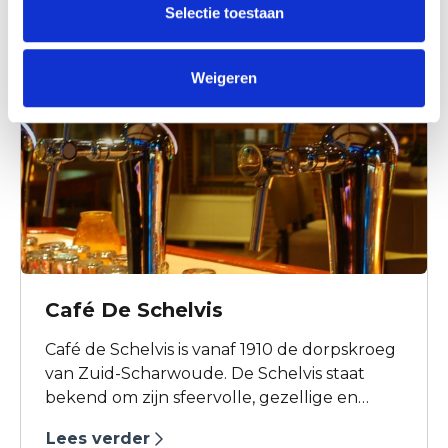
Selectie toestaan
Weigeren
Café De Schelvis
Café de Schelvis is vanaf 1910 de dorpskroeg
van Zuid-Scharwoude. De Schelvis staat
bekend om zijn sfeervolle, gezellige en
multifunctionele café. Al gaat het om
Lees verder
feesten, partijen of andere zakelijke