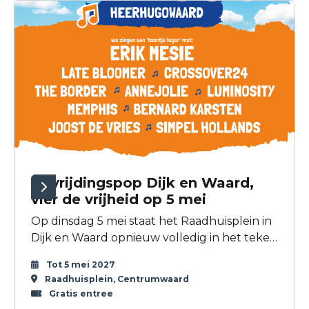
Bevrijdingspop Dijk en Waard,
vier de vrijheid op 5 mei
Op dinsdag 5 mei staat het Raadhuisplein in
Dijk en Waard opnieuw volledig in het teken
van vrijheid, verbinding en muziek. Het
Tot 5 mei 2027
jaarlijkse Bevrijdingspop Dijk en Waard biedt
Raadhuisplein, Centrumwaard
een dag vol liveoptredens, kinderactiviteiten
Gratis entree
en bijzondere momenten die stilstaan bij het