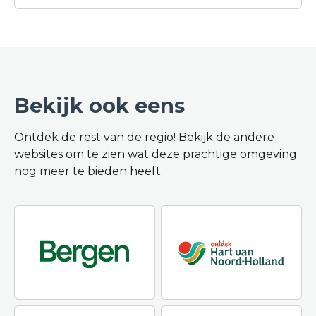
belang van vrijheid. Al jarenlang wordt het
festival georganiseerd door Stichting
Cultureel 072, dat zich inzet om deze
nationale feestdag op een laagdrempelige,
vrolijke en muzikale manier samen te vieren.
Bevrijdingspop Dijk en Waard is een
Bekijk ook eens
cultureel muziekfestival dat ieder jaar
wordt gehouden op 5 mei rond het
Ontdek de rest van de regio! Bekijk de andere
gezellige en bruisende raadhuisplein. De
websites om te zien wat deze prachtige omgeving
Stichting Cultureel 072 is al jaren lang
nog meer te bieden heeft.
initiatiefnemer en organisator van deze
speciale Bevrijdingsdag. Dit door het vieren
van de vrijheid op een leuke, speelse en
muzikale manier, door middel van het
aanbieden van een breed programma van
bands en artiesten. Gratis toegang!