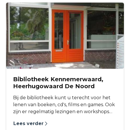
Bibliotheek Kennemerwaard,
Heerhugowaard De Noord
Bij de bibliotheek kunt u terecht voor het
lenen van boeken, cd's, films en games. Ook
zijn er regelmatig lezingen en workshops
over uiteenlopende onderwerpen. Ook op
Lees verder
het gebied van Mediawijsheid heeft