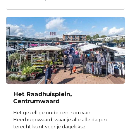
deze toegankelijk te maken voor het
publiek. Het museum zelf werd
ondergebracht in het poldergemaal.
Het Raadhuisplein,
Centrumwaard
Het gezellige oude centrum van
Heerhugowaard, waar je alle alle dagen
terecht kunt voor je dagelijkse