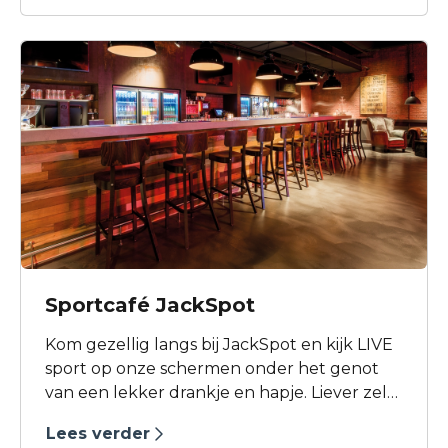
Bibliotheek Kennemerwaard veel te bieden.
Sportcafé JackSpot
Kom gezellig langs bij JackSpot en kijk LIVE
sport op onze schermen onder het genot
van een lekker drankje en hapje. Liever zelf
aan zet? Pak een club voor een rondje
Lees verder
glowgolf of daag iemand uit voor een potje