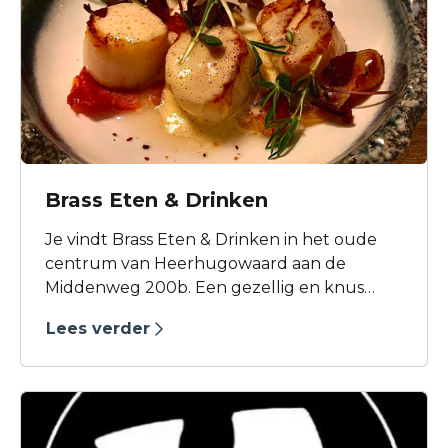
Brass Eten & Drinken
Je vindt Brass Eten & Drinken in het oude
centrum van Heerhugowaard aan de
Middenweg 200b. Een gezellig en knus
restaurant met een eigentijdse uitstraling. Je
Lees verder
kunt er heerlijk borrelen, lunchen en
dineren!