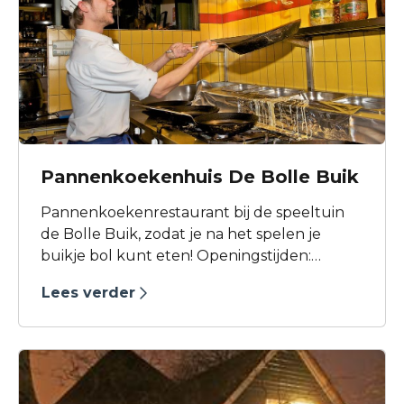
Pannenkoekenhuis De Bolle Buik
Pannenkoekenrestaurant bij de speeltuin
de Bolle Buik, zodat je na het spelen je
buikje bol kunt eten! Openingstijden:
jan/feb/nov/dec, vr+za v.a. 13.30, zo v.a. 11.00
Lees verder
mrt t/m 21/7 en 3/9 t/m okt. wo t/m za v.a.
13.30, zo v.a. 11.00 22/7 - 2/9, ma t/m zo v.a.
11.00