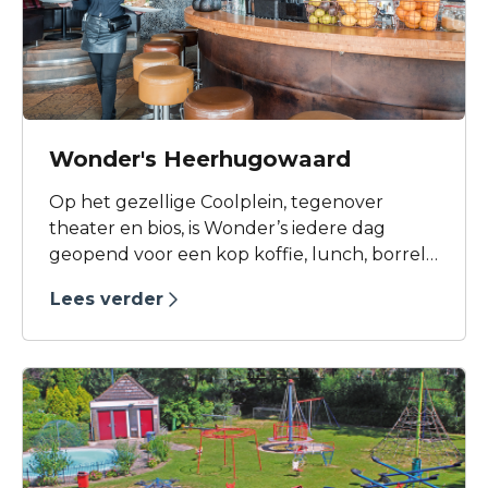
Wonder's Heerhugowaard
Op het gezellige Coolplein, tegenover
theater en bios, is Wonder’s iedere dag
geopend voor een kop koffie, lunch, borrel
of diner. Voor grote groepen is er een
Lees verder
sfeervolle bovenverdieping inclusief
vergaderzaal. Geniet van de reuring op het
plein vanaf het gezellige verwarmde terras!