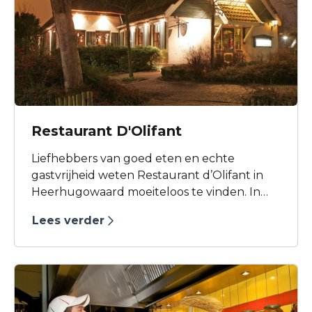
Restaurant D'Olifant
Liefhebbers van goed eten en echte
gastvrijheid weten Restaurant d’Olifant in
Heerhugowaard moeiteloos te vinden. In
onze karakteristieke stolpboerderij draait
Lees verder
alles om sfeer, kwaliteit en ontspannen
genieten.