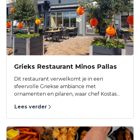
gasten graag meegenieten van zijn passie
voor wijnen. De sfeervolle stolpboerderij
heeft veel te bieden. Op de eerste plaats
kunt u er gezellig en lekker dineren. De kok
presenteert een menukaart met
aantrekkelijk en steeds wisselende
streekgerechten.
Grieks Restaurant Minos Pallas
Dit restaurant verwelkomt je in een
sfeervolle Griekse ambiance met
ornamenten en pilaren, waar chef Kostas
met zichtbaar vakmanschap en passie
Lees verder
heerlijke Griekse gerechten bereidt.