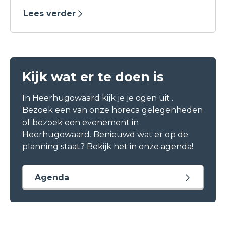
boodschappen, een ontmoeting, leuke
Lees verder
activiteiten en evenementen.
Kijk wat er te doen is
In Heerhugowaard kijk je je ogen uit..
Bezoek een van onze horeca gelegenheden
of bezoek een evenement in
Heerhugowaard. Benieuwd wat er op de
planning staat? Bekijk het in onze agenda!
Agenda