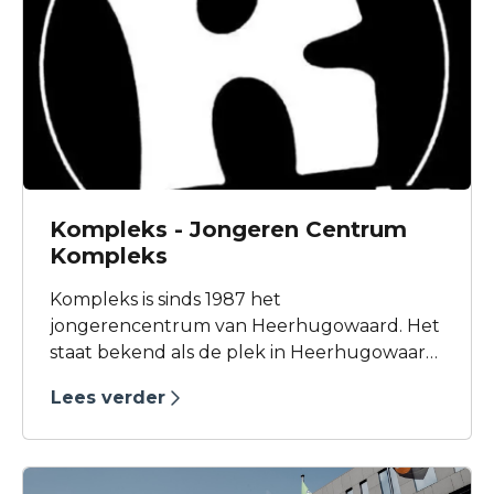
Kompleks - Jongeren Centrum
Kompleks
Kompleks is sinds 1987 het
jongerencentrum van Heerhugowaard. Het
staat bekend als de plek in Heerhugowaard
waar van alles te doen is voor en door
Lees verder
jongeren. Het wordt gedraaid door
vrijwilligers en jongerenwerkers en beschikt
over verschillende ruimtes: de zaal, het
Kafee en de oefenruimtes. In verband met