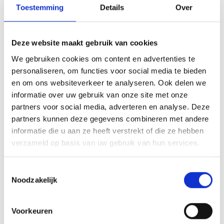
Toestemming
Details
Over
Deze website maakt gebruik van cookies
We gebruiken cookies om content en advertenties te
personaliseren, om functies voor social media te bieden
en om ons websiteverkeer te analyseren. Ook delen we
informatie over uw gebruik van onze site met onze
Ristorante Pizzeria La Brocca
partners voor social media, adverteren en analyse. Deze
partners kunnen deze gegevens combineren met andere
Italiaans Restaurant La Brocca is prachtig
informatie die u aan ze heeft verstrekt of die ze hebben
gelegen op het water en wordt sinds 2023
verzameld op basis van uw gebruik van hun services.
door Roberto en zijn zoon Christiaan
gerund. Zij zetten de traditie van La Brocca
Toestemmingsselectie
Lees verder
voort met het maken van heerlijke Pizza’s
Noodzakelijk
en Pasta’s uit de authentieke Italiaanse
keuken.
Voorkeuren