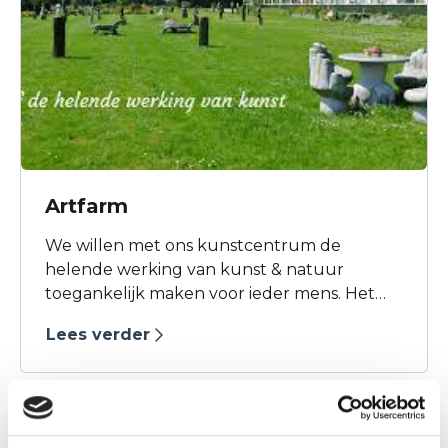
Artfarm
We willen met ons kunstcentrum de
helende werking van kunst & natuur
toegankelijk maken voor ieder mens. Het
terrein, voorheen een melkveehouderij, met
Lees verder
haar rijke geschiedenis, natuur, ateliers,
expositieruimte en beeldentuin vormt een
gemeenschap waar mensen mogen 'zijn', in
de breedste zin van het woord.