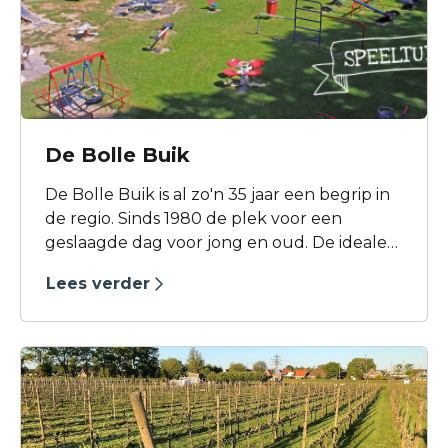
De Bolle Buik
De Bolle Buik is al zo'n 35 jaar een begrip in
de regio. Sinds 1980 de plek voor een
geslaagde dag voor jong en oud. De ideale
gelegenheid voor een bedrijfsuitje,
Lees verder
familiedag, schooluitje, jubileum,
kinderpartijtje of gewoon een paar uurtjes
speelplezier op de midgetgolfbaan of in de
speeltuin.