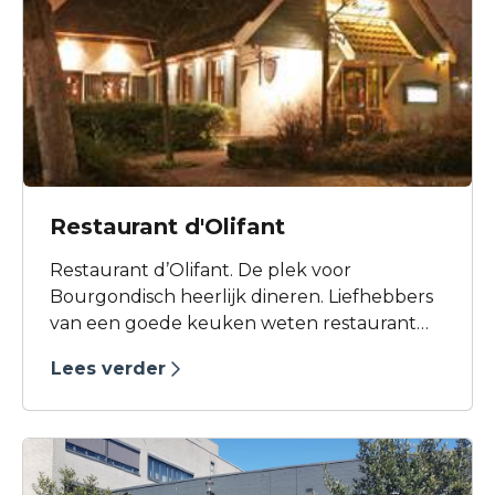
Restaurant d'Olifant
Restaurant d’Olifant. De plek voor
Bourgondisch heerlijk dineren. Liefhebbers
van een goede keuken weten restaurant
d’Olifant aan de Middenweg in
Lees verder
Heerhugowaard goed te vinden. Raymond
Ongena zwaait met veel enthousiasme de
scepter, gesteund door een zeer service
gerichte keukenbrigade. De gastheer is
tevens vinoloog (wijnspecialist) en laat zijn