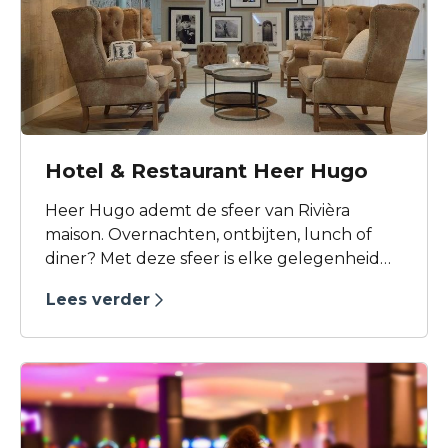
Hotel & Restaurant Heer Hugo
Heer Hugo ademt de sfeer van Rivièra
maison. Overnachten, ontbijten, lunch of
diner? Met deze sfeer is elke gelegenheid
een unieke beleving waarbij genieten
Lees verder
natuurlijk het allerbelangrijkst is! Kom jij een
glimp van Heer Hugo opvangen?